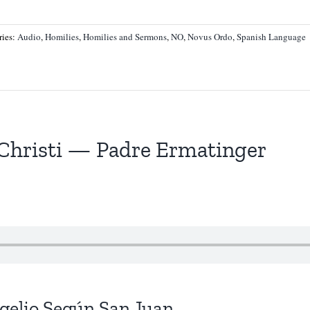
ries:
Audio
,
Homilies
,
Homilies and Sermons
,
NO
,
Novus Ordo
,
Spanish Language
Christi — Padre Ermatinger
ngelio Según San Juan