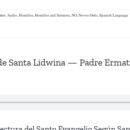
ries:
Audio
,
Homilies
,
Homilies and Sermons
,
NO
,
Novus Ordo
,
Spanish Language
 de Santa Lidwina — Padre Ermat
ectura del Santo Evangelio Según Sa