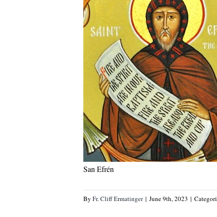
San Efrén
By
Fr. Cliff Ermatinger
|
June 9th, 2023
|
Categor