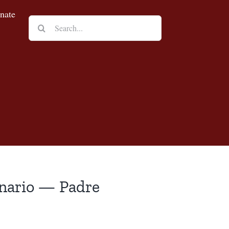
nate
Search
for:
nario — Padre